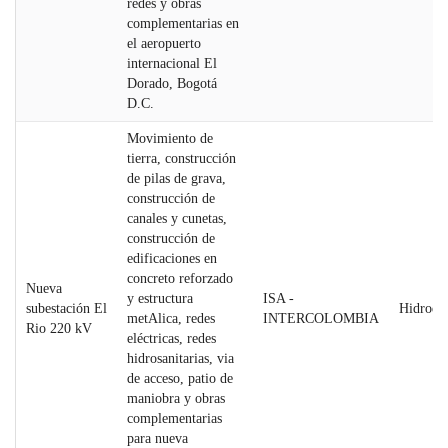
redes y obras
complementarias en
el aeropuerto
internacional El
Dorado, Bogotá
D.C.
Movimiento de
tierra, construcción
de pilas de grava,
construcción de
canales y cunetas,
construcción de
edificaciones en
concreto reforzado
Nueva
y estructura
ISA -
subestación El
Hidroelé
metAlica, redes
INTERCOLOMBIA
Rio 220 kV
eléctricas, redes
hidrosanitarias, via
de acceso, patio de
maniobra y obras
complementarias
para nueva