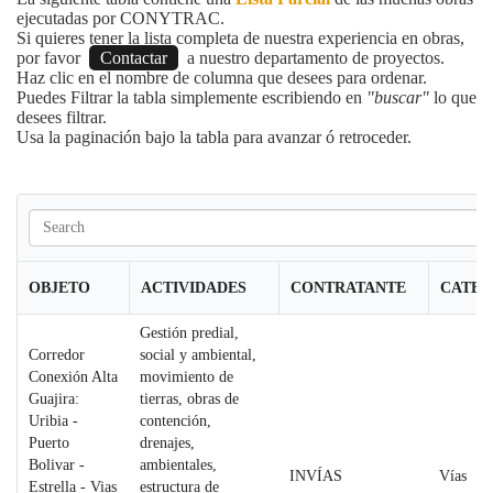
ejecutadas por CONYTRAC.
Si quieres tener la lista completa de nuestra experiencia en obras,
por favor
Contactar
a nuestro departamento de proyectos.
Haz clic en el nombre de columna que desees para ordenar.
Puedes Filtrar la tabla simplemente escribiendo en
"buscar"
lo que
desees filtrar.
Usa la paginación bajo la tabla para avanzar ó retroceder.
OBJETO
ACTIVIDADES
CONTRATANTE
CATEG
Gestión predial,
Corredor
social y ambiental,
Conexión Alta
movimiento de
Guajira:
tierras, obras de
Uribia -
contención,
Puerto
drenajes,
Bolivar -
ambientales,
INVÍAS
Vías
Estrella - Vias
estructura de