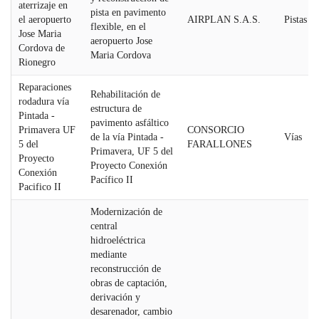
aterrizaje en
pista en pavimento
el aeropuerto
AIRPLAN S.A.S.
Pistas A
flexible, en el
Jose Maria
aeropuerto Jose
Cordova de
Maria Cordova
Rionegro
Reparaciones
Rehabilitación de
rodadura vía
estructura de
Pintada -
pavimento asfáltico
Primavera UF
CONSORCIO
de la vía Pintada -
Vías
5 del
FARALLONES
Primavera, UF 5 del
Proyecto
Proyecto Conexión
Conexión
Pacífico II
Pacifico II
Modernización de
central
hidroeléctrica
mediante
reconstrucción de
obras de captación,
derivación y
desarenador, cambio