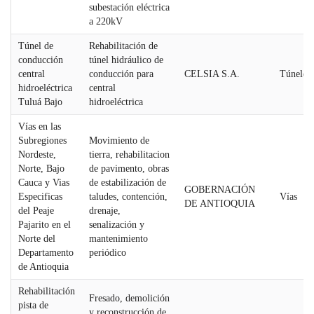
subestación eléctrica
a 220kV
Túnel de
Rehabilitación de
conducción
túnel hidráulico de
central
conducción para
CELSIA S.A.
Túneles
hidroeléctrica
central
Tuluá Bajo
hidroeléctrica
Vías en las
Subregiones
Movimiento de
Nordeste,
tierra, rehabilitacion
Norte, Bajo
de pavimento, obras
Cauca y Vias
de estabilización de
GOBERNACIÓN
Especificas
taludes, contención,
Vías
DE ANTIOQUIA
del Peaje
drenaje,
Pajarito en el
senalización y
Norte del
mantenimiento
Departamento
periódico
de Antioquia
Rehabilitación
Fresado, demolición
pista de
y reconstrucción de