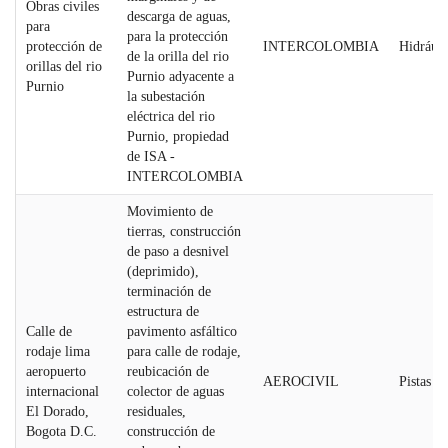
Obras civiles
descarga de aguas,
para
para la protección
protección de
INTERCOLOMBIA
Hidráuli
de la orilla del rio
orillas del rio
Purnio adyacente a
Purnio
la subestación
eléctrica del rio
Purnio, propiedad
de ISA -
INTERCOLOMBIA
Movimiento de
tierras, construcción
de paso a desnivel
(deprimido),
terminación de
estructura de
Calle de
pavimento asfáltico
rodaje lima
para calle de rodaje,
aeropuerto
reubicación de
AEROCIVIL
Pistas A
internacional
colector de aguas
El Dorado,
residuales,
Bogota D.C.
construcción de