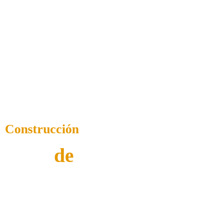
Construcción
de Obras
de
Alquiler
Maquinaria
Obras de Ingeniería Civil